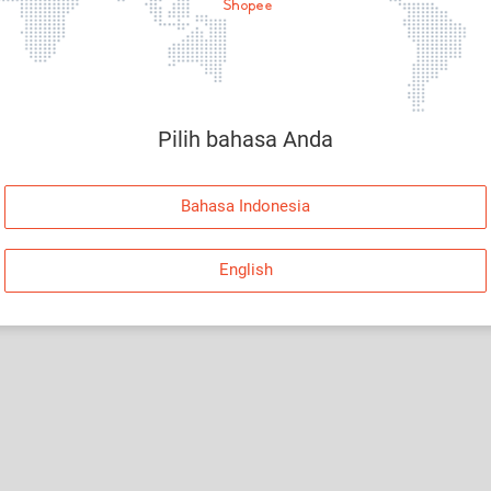
Halaman Tidak Tersedia
Maaf, telah terjadi kesalahan. Silakan log in dan
coba lagi atau kembali ke Halaman Utama.
Pilih bahasa Anda
Log In
Bahasa Indonesia
Kembali ke Halaman Utama
English