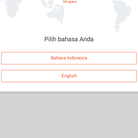
Halaman Tidak Tersedia
Maaf, telah terjadi kesalahan. Silakan log in dan
coba lagi atau kembali ke Halaman Utama.
Pilih bahasa Anda
Log In
Bahasa Indonesia
Kembali ke Halaman Utama
English